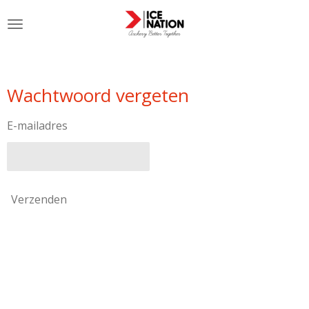
Ga
direct
naar
de
hoofdinhoud
Wachtwoord vergeten
E-mailadres
Verzenden