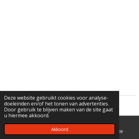
Deze website gebruikt cookies voor analyse-
doeleinden en/of het tonen van advertenties.
© 2018 - 2021 ICENATION.be
Door gebruik te blijven maken van de site gaat
u hiermee akkoord.
Akkoord
E-mailadres
Facebook
WhatsApp